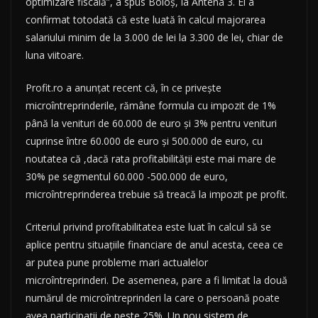
optimizare fiscală”, a spus Boloș, la Antena 3. El a
confirmat totodată că este luată în calcul majorarea
salariului minim de la 3.000 de lei la 3.300 de lei, chiar de
luna viitoare.
Profit.ro a anunțat recent că, în ce privește
microîntreprinderile, rămâne formula cu impozit de 1%
până la venituri de 60.000 de euro și 3% pentru venituri
cuprinse între 60.000 de euro și 500.000 de euro, cu
noutatea că ,dacă rata profitabilității este mai mare de
30% pe segmentul 60.000 -500.000 de euro,
microîntreprinderea trebuie să treacă la impozit pe profit.
Criteriul privind profitabilitatea este luat în calcul să se
aplice pentru situațiile financiare de anul acesta, ceea ce
ar putea pune probleme mari actualelor
microîntreprinderi. De asemenea, pare a fi limitat la două
numărul de microîntreprinderi la care o persoană poate
avea participații de peste 25%. Un nou sistem de