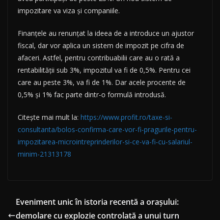
impozitare va viza și companiile.
Finanțele au renunțat la ideea de a introduce un ajustor
fiscal, dar vor aplica un sistem de impozit pe cifra de
afaceri. Astfel, pentru contribuabilii care au o rată a
rentabilității sub 3%, impozitul va fi de 0,5%. Pentru cei
care au peste 3%, va fi de 1%. Dar acele procente de
0,5% și 1% fac parte dintr-o formulă introdusă.
Citește mai mult la:
https://www.profit.ro/taxe-si-
consultanta/bolos-confirma-care-vor-fi-pragurile-pentru-
impozitarea-microintreprinderilor-si-ce-va-fi-cu-salariul-
minim-21313178
Eveniment unic în istoria recentă a orașului:
demolare cu explozie controlată a unui turn