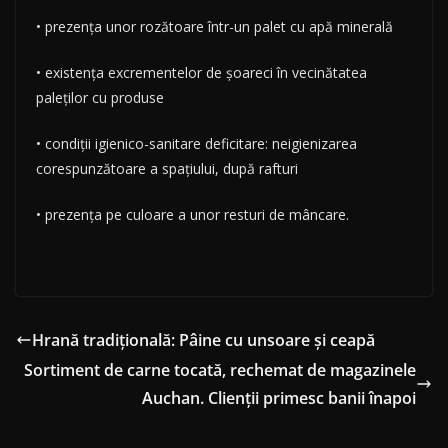
• prezența unor rozătoare într-un palet cu apă minerală
• existența excrementelor de șoareci în vecinătatea
paleților cu produse
• condiții igienico-sanitare deficitare: neigienizarea
corespunzătoare a spațiului, după rafturi
• prezența pe culoare a unor resturi de mâncare.
Hrană tradițională: Pâine cu unsoare și ceapă
Sortiment de carne tocată, rechemat de magazinele
Auchan. Clienții primesc banii înapoi