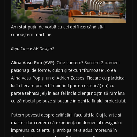
Am stat puțin de vorbă cu cei doi încercând să-i
cunoaștem mai bine:
Rep:
Cine e AV Design?
Alina Vasu Pop (AVP):
Cine suntem? Suntem 2 oameni
pasionați de forme, culori și texturi “frumoase”, o ea
Alina Vasu Pop și un el Adrian Zecses. Fiecare cu părticica
lui în fiecare proiect îmbinând partea estetică( ea) cu
partea tehnică( el) în așa fel încât clienții noștri să rămână
cu zâmbetul pe buze și bucurie în ochi la finalul proiectului.
Putem povesti despre calificări, facultăți la Cluj la arte și
master dar credem că experiența în domeniul designului
împreună cu talentul și ambiția ne-a adus împreună în