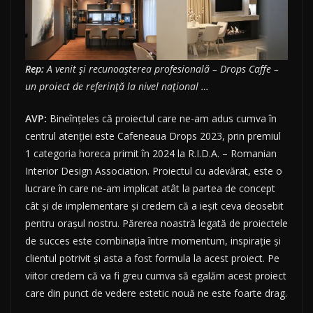
Rep:
A venit și recunoașterea profesională – Drops Caffe –
un proiect de referință la nivel național …
AVP:
Bineînțeles că proiectul care ne-am adus cumva în
centrul atenției este Cafeneaua Drops 2023, prin premiul
1 categoria horeca primit în 2024 la R.I.D.A. – Romanian
Interior Design Association. Proiectul cu adevărat, este o
lucrare în care ne-am implicat atât la partea de concept
cât și de implementare și credem că a ieșit ceva deosebit
pentru orașul nostru. Părerea noastră legată de proiectele
de succes este combinația între momentum, inspirație și
clientul potrivit și asta a fost formula la acest proiect. Pe
viitor credem că va fi greu cumva să egalăm acest proiect
care din punct de vedere estetic nouă ne este foarte drag.