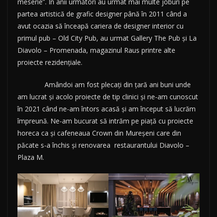
meserie”. În anii următori au urmat mai multe joburi pe
partea artistică de grafic designer până în 2011 când a
avut ocazia să înceapă cariera de designer interior cu
primul pub – Old City Pub, au urmat Gallery The Pub și La
Diavolo – Promenada, magazinul Raus printre alte
proiecte rezidențiale.
Amândoi am fost plecați din țară ani buni unde
am lucrat și acolo proiecte de tip clinici și ne-am cunoscut
în 2021 când ne-am întors acasă și am început să lucrăm
împreună. Ne-am bucurat să intrăm pe piață cu proiecte
horeca ca și cafeneaua Crown din Mureșeni care din
păcate s-a închis și renovarea restaurantului Diavolo –
Plaza M.