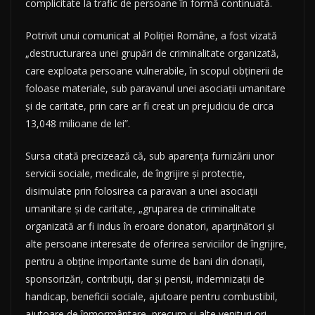
complicitate la trafic de persoane în formă continuată.
Potrivit unui comunicat al Poliţiei Române, a fost vizată
„destructurarea unei grupări de criminalitate organizată,
care exploata persoane vulnerabile, în scopul obţinerii de
foloase materiale, sub paravanul unei asociaţii umanitare
şi de caritate, prin care ar fi creat un prejudiciu de circa
13,048 milioane de lei”.
Sursa citată precizează că, sub aparenţa furnizării unor
servicii sociale, medicale, de îngrijire şi protecţie,
disimulate prin folosirea ca paravan a unei asociaţii
umanitare şi de caritate, „gruparea de criminalitate
organizată ar fi indus în eroare donatori, aparţinători şi
alte persoane interesate de oferirea serviciilor de îngrijire,
pentru a obţine importante sume de bani din donaţii,
sponsorizări, contribuţii, dar şi pensii, indemnizaţii de
handicap, beneficii sociale, ajutoare pentru combustibil,
ajutoare de înmormântare, precum şi alte venituri ori