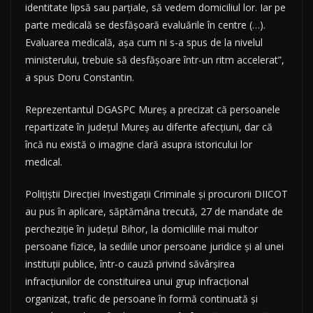
identitate lipsă sau parţiale, să vedem domiciliul lor. Iar pe
parte medicală se desfăşoară evaluările în centre (…).
Evaluarea medicală, aşa cum ni s-a spus de la nivelul
ministerului, trebuie să desfăşoare într-un ritm accelerat”,
a spus Doru Constantin.
Reprezentantul DGASPC Mureş a precizat că persoanele
repartizate în judeţul Mureş au diferite afecţiuni, dar că
încă nu există o imagine clară asupra istoricului lor
medical.
Poliţiştii Direcţiei Investigaţii Criminale şi procurorii DIICOT
au pus în aplicare, săptămâna trecută, 27 de mandate de
percheziţie în judeţul Bihor, la domiciliile mai multor
persoane fizice, la sediile unor persoane juridice şi al unei
instituţii publice, într-o cauză privind săvârşirea
infracţiunilor de constituirea unui grup infracţional
organizat, trafic de persoane în formă continuată şi