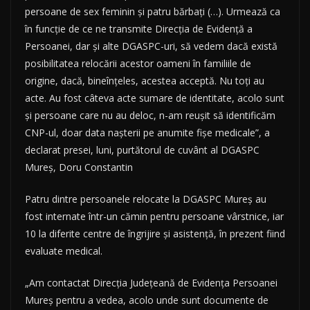
persoane de sex feminin şi patru bărbaţi (…). Urmează ca
în funcţie de ce ne transmite Direcţia de Evidenţă a
Persoanei, dar şi alte DGASPC-uri, să vedem dacă există
posibilitatea relocării acestor oameni în familiile de
origine, dacă, bineînţeles, acestea acceptă. Nu toţi au
acte. Au fost câteva acte sumare de identitate, acolo sunt
şi persoane care nu au deloc, n-am reuşit să identificăm
CNP-ul, doar data naşterii pe anumite fişe medicale”, a
declarat presei, luni, purtătorul de cuvânt al DGASPC
Mureş, Doru Constantin
Patru dintre persoanele relocate la DGASPC Mureş au
fost internate într-un cămin pentru persoane vârstnice, iar
10 la diferite centre de îngrijire şi asistenţă, în prezent fiind
evaluate medical.
„Am contactat Direcţia Judeţeană de Evidenţa Persoanei
Mureş pentru a vedea, acolo unde sunt documente de