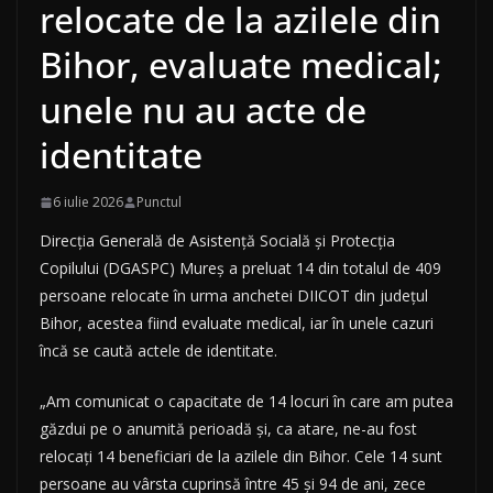
relocate de la azilele din
Bihor, evaluate medical;
unele nu au acte de
identitate
6 iulie 2026
Punctul
Direcţia Generală de Asistenţă Socială şi Protecţia
Copilului (DGASPC) Mureş a preluat 14 din totalul de 409
persoane relocate în urma anchetei DIICOT din judeţul
Bihor, acestea fiind evaluate medical, iar în unele cazuri
încă se caută actele de identitate.
„Am comunicat o capacitate de 14 locuri în care am putea
găzdui pe o anumită perioadă şi, ca atare, ne-au fost
relocaţi 14 beneficiari de la azilele din Bihor. Cele 14 sunt
persoane au vârsta cuprinsă între 45 şi 94 de ani, zece