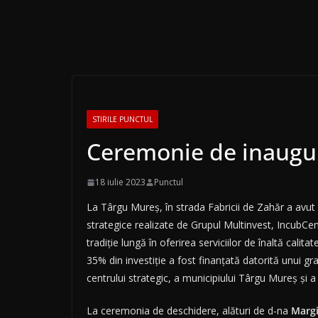
STIRILE PUNCTUL
Ceremonie de inaugur
18 iulie 2023
Punctul
La Târgu Mureș, în strada Fabricii de Zahăr a avut l
strategice realizate de Grupul Multinvest, IncubCen
tradiție lungă în oferirea serviciilor de înaltă cali
35% din investiție a fost finanțată datorită unui
centrului strategic, a municipiului Târgu Mureș și a 
La ceremonia de deschidere, alături de d-na
Margi