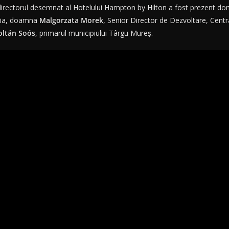
directorul desemnat al Hotelului Hampton by Hilton a fost prezent d
aria, doamna
Malgorzata Morek
, Senior Director de Dezvoltare, Cent
oltán Soós
, primarul municipiului Târgu Mureș.