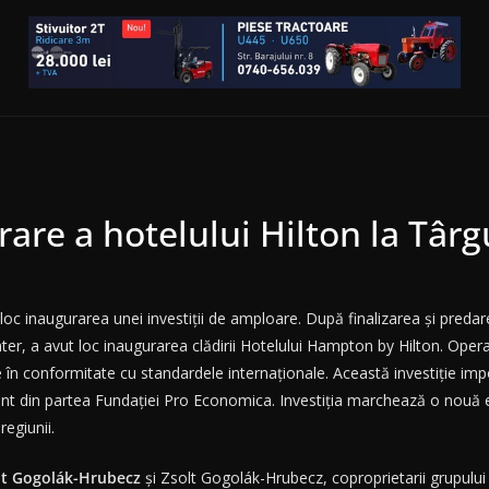
are a hotelului Hilton la Târ
oc inaugurarea unei investiții de amploare. După finalizarea și predarea
ter, a avut loc inaugurarea clădirii Hotelului Hampton by Hilton. Opera
tate în conformitate cu standardele internaționale. Această investiție im
 grant din partea Fundației Pro Economica. Investiția marchează o nou
regiunii.
t Gogolák-Hrubecz
și Zsolt Gogolák-Hrubecz, coproprietarii grupulu