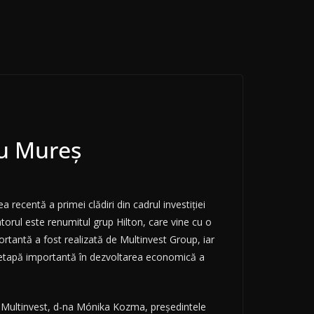
gu Mureș
 recentă a primei clădiri din cadrul investiției
torul este renumitul grup Hilton, care vine cu o
portantă a fost realizată de Multinvest Group, iar
ă etapă importantă în dezvoltarea economică a
i Multinvest, d-na Mónika Kozma, președintele