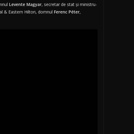
omnul
Levente Magyar
, secretar de stat și ministru-
ral & Eastern Hilton, domnul
Ferenc Péter
,