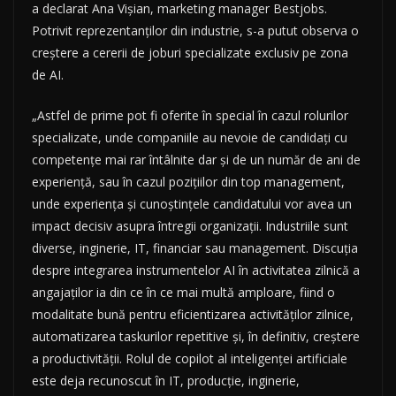
a declarat Ana Vișian, marketing manager Bestjobs.
Potrivit reprezentanților din industrie, s-a putut observa o
creștere a cererii de joburi specializate exclusiv pe zona
de AI.
„Astfel de prime pot fi oferite în special în cazul rolurilor
specializate, unde companiile au nevoie de candidați cu
competențe mai rar întâlnite dar și de un număr de ani de
experiență, sau în cazul pozițiilor din top management,
unde experiența și cunoștințele candidatului vor avea un
impact decisiv asupra întregii organizații. Industriile sunt
diverse, inginerie, IT, financiar sau management. Discuția
despre integrarea instrumentelor AI în activitatea zilnică a
angajaților ia din ce în ce mai multă amploare, fiind o
modalitate bună pentru eficientizarea activităților zilnice,
automatizarea taskurilor repetitive și, în definitiv, creștere
a productivității. Rolul de copilot al inteligenței artificiale
este deja recunoscut în IT, producție, inginerie,