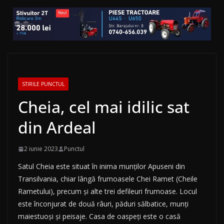
STIRILE PUNCTUL
Cheia, cel mai idilic sat
din Ardeal
2 iunie 2023
Punctul
Satul Cheia este situat în inima munților Apuseni din
Transilvania, chiar lângă frumoasele Chei Ramet (Cheile
Rametului), precum și alte trei defileuri frumoase. Locul
este înconjurat de două râuri, păduri sălbatice, munți
maiestuoși și peisaje. Casa de oaspeți este o casă