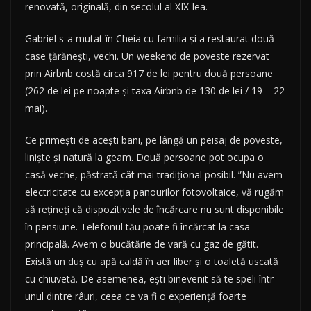
renovată, originală, din secolul al XIX-lea.
Gabriel s-a mutat în Cheia cu familia și a restaurat două
case țărănești, vechi. Un weekend de poveste rezervat
prin Airbnb costă circa 917 de lei pentru două persoane
(262 de lei pe noapte și taxa Airbnb de 130 de lei / 19 – 22
mai).
Ce primești de acești bani, pe lângă un peisaj de poveste,
liniște și natură la geam. Două persoane pot ocupa o
casă veche, păstrată cât mai tradițional posibil. ”Nu avem
electricitate cu excepția panourilor fotovoltaice, vă rugăm
să rețineți că dispozitivele de încărcare nu sunt disponibile
în pensiune. Telefonul tău poate fi încărcat la casa
principală. Avem o bucătărie de vară cu gaz de gătit.
Există un duș cu apă caldă în aer liber și o toaletă uscată
cu chiuvetă. De asemenea, ești binevenit să te speli într-
unul dintre râuri, ceea ce va fi o experiență foarte