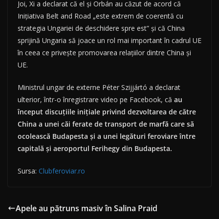
Joi, Xi a declarat că el și Orbán au căzut de acord că
Inițiativa Belt and Road „este extrem de coerentă cu
strategia Ungariei de deschidere spre est” și că China
sprijină Ungaria să joace un rol mai important în cadrul UE
în ceea ce privește promovarea relațiilor dintre China și
UE.
Ministrul ungar de externe Péter Szijjártó a declarat
ulterior, într-o înregistrare video pe Facebook, că
au
început discuțiile inițiale privind dezvoltarea de către
China a unei căi ferate de transport de marfă care să
ocolească Budapesta și a unei legături feroviare între
capitală și aeroportul Ferihegy din Budapesta.
Sursa:
Clubferoviar.ro
Apele au pătruns masiv în Salina Praid