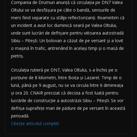
Compania de Drumuri anunță că circulația pe DN7 Valea
Oltului se va desfășura pe câte o bandă, sensurile de
mers fiind separate cu stâlpi reflectorizanți. Reamintim că
un incident a avut loc duminică seară pe Valea Oltului,
unde sunt lucrări de defrișare pentru viitoarea autostradă
Sibiu – Pitești. Un bolovan a căzut de pe versant și a lovit
o mașină în trafic, antrenând în același timp și o masă de
pietriș.
Circulația rutieră pe DN7, Valea Oltului, s-a închis pe o
porțiune de 8 kilometri, între Boița și Lazaret. Timp de o
lună, până pe 9 august, nu se va circula între 6 dimineața
și ora 20. CNAIR precizat că decizia a fost luată pentru
lucrările de construcție a autostrăzii Sibiu – Pitești. Se vor
defrișa suprafețe mari de pădure de pe versant în această
perioadă.
Citește articolul complet