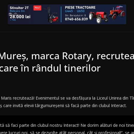
 Mureș, marca Rotary, recrute
are în rândul tinerilor
 Maris recrutează! Evenimentul se va desfășura la Liceul Unirea din Tî
are invită elevii târgumureșenii să facă parte din clubul Interact.
ă să faci parte din clubul nostru Interact! Ne dorim alături de noi tineri
învețe lucruri noi, să se dezvolte atât personal, cât și profesional!”, se