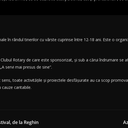
le în rândul tinerilor cu vârste cuprinse între 12-18 ani. Este o orga
Clubul Rotary de care este sponsorizat, și sub a cărui îndrumare se af
„A servi mai presus de sine”.
t sens, toate activitățile și proiectele desfășurate au ca scop promova
 cauze caritabile.
tival, de la Reghin
Az