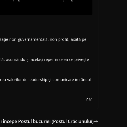
nizație non-guvernamentală, non-profit, axată pe
lă, asumându-și același reper în ceea ce privește
rea valorilor de leadership și comunicare în rândul
C.V.
i începe Postul bucuriei (Postul Crăciunului)