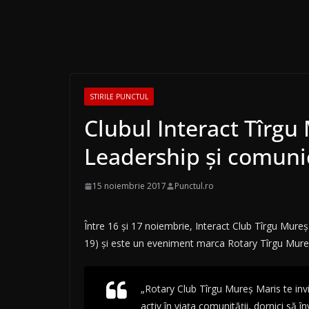
STIRILE PUNCTUL
Clubul Interact Tîrgu
Leadership și comunic
15 noiembrie 2017
Punctul.ro
Între 16 și 17 noiembrie, Interact Club Tîrgu Mureș
19) și este un eveniment marca Rotary Tîrgu Mureș c
„Rotary Club Tîrgu Mureș Maris te invit
activ în viața comunității, dornici să 