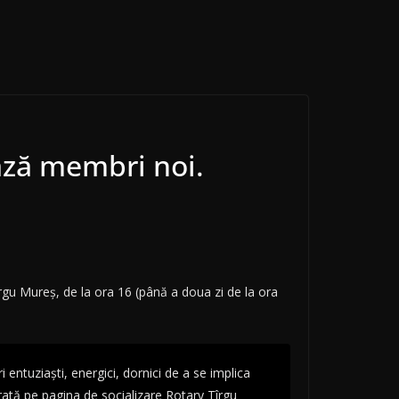
ază membri noi.
rgu Mureș, de la ora 16 (până a doua zi de la ora
 entuziaști, energici, dornici de a se implica
 arată pe pagina de socializare Rotary Tîrgu