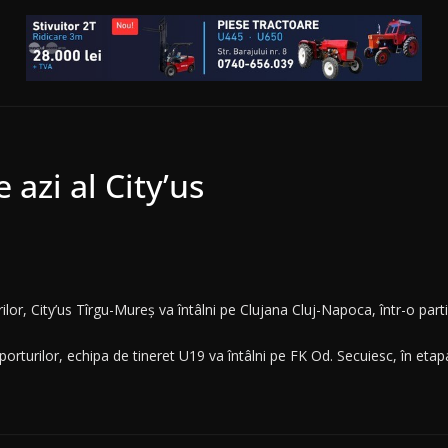
 azi al City’us
ilor, City’us Tîrgu-Mureș va întâlni pe Clujana Cluj-Napoca, într-o partid
Sporturilor, echipa de tineret U19 va întâlni pe FK Od. Secuiesc, în et