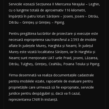
Serviciile vizează Secțiunea II Miercurea Nirajului – Leghin,
cu o lungime totală de aproximativ 116 kilometri,
împărțită în patru loturi: Sărățeni – Joseni, Joseni – Ditrău,
Ditrău – Grințieș și Grințieș – Pipirig.
Pentru pregătirea lucrărilor de proiectare și execuție este
necesară exproprierea sau transferul a 2.593 de imobile
aflate în județele Mureș, Harghita și Neamț. În județul
Mureș este vizată localitatea Sărățeni, iar în Harghita și
Neamț sunt menționate UAT-urile Praid, Joseni, Lăzarea,
Ditrău, Tulgheș, Grințieș, Ceahlău, Poiana Teiului și Pipirig.
Firma desemnată va realiza documentațiile cadastrale
pentru imobilele vizate, rapoartele de evaluare pentru
proprietățile care urmează să fie expropriate, serviciile
juridice pentru despăgubiri și, dacă va fi cazul,
reprezentarea CNIR în instanță.