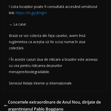
! Lista locațiilor poate fi consultată accesând următorul
link:
https://rb.gy/jkl4gm
→ La case:
Brazii se vor colecta din fața caselor, avem însă
rugămintea ca aceștia să fie scoși numai în ziua
colectării.
! În aceste cazuri ziua de ridicare a brazilor este aceeași
cu cea pentru ridicarea deșeurilor
menajere/biodegradabile.
Serviciul Relații Interne și Internaționale
Concertele extraordinare de Anul Nou, dirijate de
argentinianul Pablo Boggiano