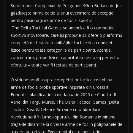
Septembrie, Complexul de Poligoane 4Gun Budacu de Jos
găzduiește prima editie al unui eveniment de excepție
pentru pasionații de arme de foc si sportivi.
The Delta Tactical Games se anunță a fi o competiție
sportivă inovatoare, care își propune să ofere o platformă
completă de testare a abilităților tactice și a condiției
fizice pentru toate categoriile de participanti. Atenție,
concentrare, probe fizice, capacitatea de dozaj perfect a
efortului – toate vor fi testate de participanți.
O viziune nouă asupra competițiilor tactice ce imbina
arme de foc si probe sportive inspirate din CrossFit
Fondat si planificat inca din Ianuarie 2025 de Claudiu- R.
Aanei din Targu Mures, The Delta Tactical Games (Delta
Tactical Gear&Defence Srl) vine cu o abordare
revoluționară în lumea sportului din Romania imbinand
tragerile dinamice si diverse arme de foc in poligoanele de
tragere autorizate. Evenimentul este inedit prin