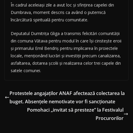
În cadrul aceleiași zile a avut loc și sfințirea capelei din
Dumbrava, moment descris ca având o puternică
încărcătură spirituală pentru comunitate.
Deputatul Dumitrița Gliga a transmis felicitări comunității
din comuna Vătava pentru modul în care își cinstește eroii
și primarului Emil Bendriș pentru implicarea în proiectele
locale, menționând lucrări și investiții precum canalizarea,
asfaltarea, dotarea școlii și realizarea celor trei capele din
satele comunei.
Protestele angajaților ANAF afectează colectarea la
buget. Absențele nemotivate vor fi sancționate
Pomohaci „invitat să presteze” la Festivalul
Procurorilor