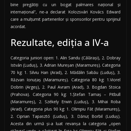
bine pregătiţi cu un bogat palmares naţional şi
internaţional”, ne-a declarat Kolozsvári Kovács Edward
care a mulţumit partenerilor şi sponsorilor pentru sprijinul
acordat.
Rezultate, ediţia a IV-a
Categoria juniori open: 1. Alin Sandu (Călăraşi), 2. Dobray
István (Luduş), 3. Adrian Mureşan (Maramureş). Categoria
70 kg: 1. Silviu Han (Arad), 2. Mădălin Sabău (Luduş), 3.
Răzvan Ionuţaş (Maramureş). Categoria 80 kg: 1.Viorel
Dobrin (Argeş), 2. Paul Avram (Arad), 3. Bogdan Stoica
(Prahova). Categoria 90 kg: 1.Ştefan Tamaş – Pitbull
(Maramureş), 2. Székely Erwin (Luduş), 3. Mihai Roba
(Arad). Categoria plus 90 kg: 1. Olimpiu Făt (Maramureş),
2. Ciprian Tapasztó (Luduş), 3. Dănuţ Borbil (Luduş).
Acesta din urmă şi-a luat revanşa la categoria „open
stânga” unde a câştigat în faţa lui Olimpiu Făt şi Ştefan