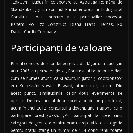
„Edi-Gym” Luduş în colaborare cu Asociaţia Română de
Skandenberg şi cu sprijinul Primăriei oraşului Luduş şi al
Consiliului Local, precum şi al principalilor sponsori
Panem, Poli Izo Construct, Diana Trans, Bercas, Ro
Dacia, Cardia Company.
Participanţi de valoare
Primul concurs de skandenberg s-a desfăşurat la Luduş în
anul 2005 cu prima ediţie a „Concursului braţelor de fier”
cum se numea atunci ca şi acum. Iniţiator şi coordonator
era Kolozsvári Kovács Edward, atunci ca şi acum. Din
acest punct, similitudinile celor două evenimente se
opresc. Destinat iniţial doar sportivilor de pe plan local,
acum în anul 2012, concursul a devenit unul naţional cu o
participare prestigioasă. „Au participat la cele cinci
categorii de greutate pentru braţul drept şi la o categorie
pentru braţul stâng un număr de 124 concurenţi foarte