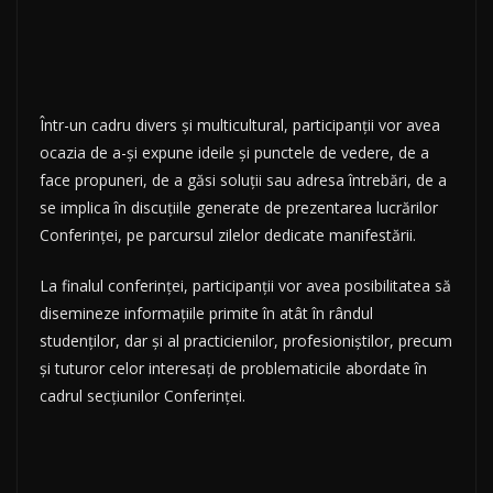
Într-un cadru divers şi multicultural, participanţii vor avea
ocazia de a-şi expune ideile şi punctele de vedere, de a
face propuneri, de a găsi soluţii sau adresa întrebări, de a
se implica în discuţiile generate de prezentarea lucrărilor
Conferinţei, pe parcursul zilelor dedicate manifestării.
La finalul conferinţei, participanţii vor avea posibilitatea să
disemineze informaţiile primite în atât în rândul
studenţilor, dar şi al practicienilor, profesioniştilor, precum
şi tuturor celor interesaţi de problematicile abordate în
cadrul secţiunilor Conferinţei.