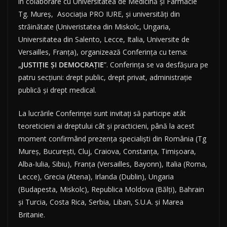
în colaborare cu Universitatea de Medicină și Farmacie
Tg. Mureș, Asociaţia PRO IURE, și universităţi din
străinătate (Univeristatea din Miskolc, Ungaria,
Universitatea din Salento, Lecce, Italia, Universite de
Versailles, Franța), organizează Conferinţa cu tema:
„
JUSTIȚIE ȘI DEMOCRAȚIE
”. Conferința se va desfășura pe
patru secțiuni: drept public, drept privat, administrație
publică și drept medical.
La lucrările Conferinţei sunt invitaţi să participe atât
teoreticieni ai dreptului cât şi practicieni, până la acest
moment confirmând prezenţa specialişti din România (Tg
Mureş, Bucureşti, Cluj, Craiova, Constanţa, Timişoara,
Alba-Iulia, Sibiu), Franţa (Versailles, Bayonn), Italia (Roma,
Lecce), Grecia (Atena), Irlanda (Dublin), Ungaria
(Budapesta, Miskolc), Republica Moldova (Bălţi), Bahrain
şi Turcia, Costa Rica, Serbia, Liban, S.U.A. și Marea
Britanie.