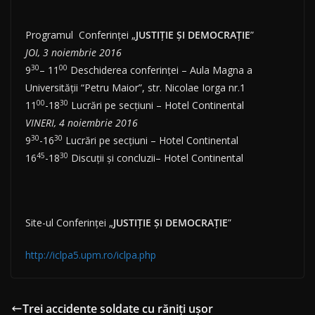
Programul Conferinţei „
JUSTIȚIE ȘI DEMOCRAȚIE
”
JOI, 3 noiembrie 2016
30
00
9
– 11
Deschiderea conferinţei – Aula Magna a
Universității “Petru Maior”, str. Nicolae Iorga nr.1
00
30
11
-18
Lucrări pe secţiuni – Hotel Continental
VINERI, 4 noiembrie 2016
30
30
9
-16
Lucrări pe secţiuni – Hotel Continental
45
30
16
-18
Discuţii şi concluzii– Hotel Continental
Site-ul Conferinţei „
JUSTIȚIE ȘI DEMOCRAȚIE
”
http://iclpa5.upm.ro/iclpa.php
Trei accidente soldate cu răniţi uşor