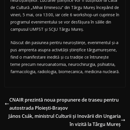
neuroștiințelor. Lucrările științifice vor fi susținute la Casa
de Cultură „Mihai Eminescu” din Târgu Mureș începând de
vineri, 5 mai, ora 13:00, iar cele 6 workshop-uri cuprinse în
programul evenimentului se vor desfășura în sălile din
campusul UMFST și SCJU Târgu Mureș.
Născut din pasiunea pentru neuroștiințe, evenimentul și-a
pus amprenta asupra activității științifice târgumureșene,
fiind o manifestare inedită și cu tradiție ce întrunește
teme precum neuroanatomia, neurochirurgia, psihiatria,
farmacologia, radiologia, biomecanica, medicina nucleară.
CNAIR prezintă noua propunere de traseu pentru
autostrada Ploiești-Brașov
János Csák, ministrul Culturii și Inovării din Ungaria
în vizită la Târgu Mureș