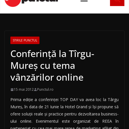
conținut
STIRILE PUNCTUL
Conferință la Tîrgu-
Mureș cu tema
vânzărilor online
15 mai 2012
Punctul.ro
Prima ediție a conferinței TOP DAY va avea loc la Târgu
Mureș, în data de 21 Iunie la Hotel Grand și își propune să
ofere soluții reale și practice pentru dezvoltarea business-
ului online. Evenimentul este organizat de REEA în
parteneriat cu cea mai mare rețea de marketing afiliat din