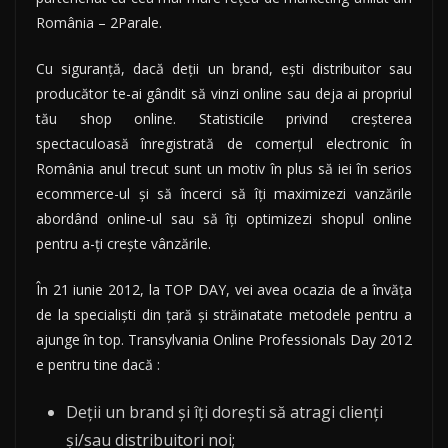
România – 2Parale.
Cu siguranță, dacă deții un brand, ești distribuitor sau
producător te-ai gândit să vinzi online sau deja ai propriul
tău shop online. Statisticile privind creșterea
spectaculoasă înregistrată de comerțul electronic în
România anul trecut sunt un motiv în plus să iei în serios
ecommerce-ul și să încerci să îți maximizezi vanzările
abordând online-ul sau să îți optimizezi shopul online
pentru a-ți crește vânzările.
În 21 iunie 2012, la TOP DAY, vei avea ocazia de a învăța
de la specialiști din țară și străinatate metodele pentru a
ajunge în top. Transylvania Online Professionals Day 2012
e pentru tine dacă :
Deții un brand și îți dorești să atragi clienți
și/sau distribuitori noi;