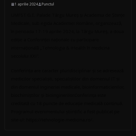
1 aprilie 2024
Punctul
UMFST G.E. Palade Târgu Mureș și Academia de Științe
Medicale, sub egida Academiei Române, organizează,
în perioada 17-19 aprilie 2024, la Târgu Mureș, a doua
ediție a Conferinței naționale cu participare
internațională „Tehnologia & iHealth în medicina
secolului XXI”.
Conferința are caracter pluridisciplinar și se adresează
medicilor specialiști, specialiștilor din domeniul IT și
din domeniul ingineriei medicale, bioinformaticienilor,
biochimiștilor și bioinginerilor.
Conferința este
creditată cu 18 puncte de educație medicală continuă.
Programul evenimentului științific a fost publicat pe
site-ul:
https://tehnologie-medicina.ro/
.