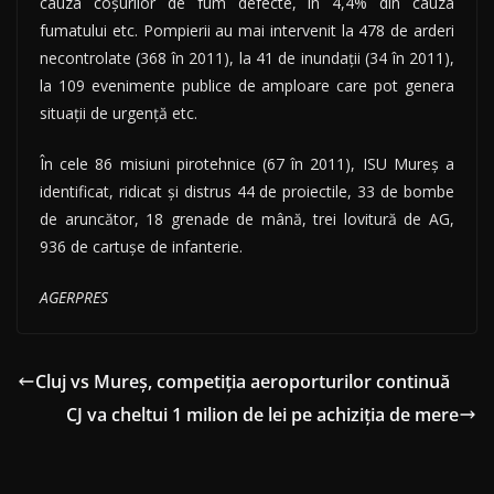
cauza coşurilor de fum defecte, în 4,4% din cauza
fumatului etc. Pompierii au mai intervenit la 478 de arderi
necontrolate (368 în 2011), la 41 de inundaţii (34 în 2011),
la 109 evenimente publice de amploare care pot genera
situaţii de urgenţă etc.
În cele 86 misiuni pirotehnice (67 în 2011), ISU Mureş a
identificat, ridicat şi distrus 44 de proiectile, 33 de bombe
de aruncător, 18 grenade de mână, trei lovitură de AG,
936 de cartuşe de infanterie.
AGERPRES
Cluj vs Mureș, competiția aeroporturilor continuă
CJ va cheltui 1 milion de lei pe achiziția de mere