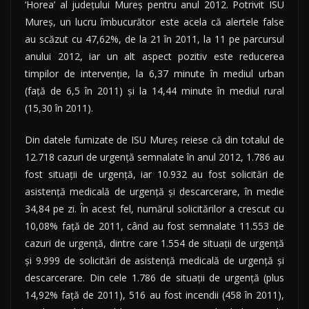
‘Horea’ al judeţului Mureş pentru anul 2012. Potrivit ISU
Mureş, un lucru îmbucurător este acela că alertele false
au scăzut cu 47,62%, de la 21 în 2011, la 11 pe parcursul
anului 2012, iar un alt aspect pozitiv este reducerea
timpilor de intervenţie, la 6,37 minute în mediul urban
(faţă de 6,5 în 2011) şi la 14,44 minute în mediul rural
(15,30 în 2011).
Din datele furnizate de ISU Mureş reiese că din totalul de
12.718 cazuri de urgenţă semnalate în anul 2012, 1.786 au
fost situaţii de urgenţă, iar 10.932 au fost solicitări de
asistenţă medicală de urgenţă şi descarcerare, în medie
34,84 pe zi. În acest fel, numărul solicitărilor a crescut cu
10,08% faţă de 2011, când au fost semnalate 11.553 de
cazuri de urgenţă, dintre care 1.554 de situaţii de urgenţă
şi 9.999 de solicitări de asistenţă medicală de urgenţă şi
descarcerare. Din cele 1.786 de situaţii de urgenţă (plus
14,92% faţă de 2011), 516 au fost incendii (458 în 2011),