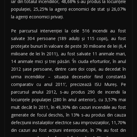
iar din totalul incendiilor, 48,68% s-au produs la locuinţele
populaţiei, 25,25% la agenţi economici de stat şi 26,07%
la agenţi economici privaţi.
Pe parcursul intervenţiei la cele 516 incendii au fost
salvate 304 persoane (189 adulţi şi 115 copii), au fost
protejate bunuri în valoare de peste 30 milioane de lei (6,4
milioane de lei în 2011), au fost salvate 11 animale mari,
14 animale mici şi trei păsări. ‘În ciuda eforturilor, în anul
2012 şase persoane, dintre care doi copii, au decedat în
urma incendiilor – situaţia deceselor fiind constantă
comparativ cu anul 2011’, precizează ISU Mureş. Pe
parcursul anului 2012, s-au produs 290 de incendii la
locuinţele populaţiei (280 în anul anterior), cu 3,57% mai
mult decât în 2011, în 49,30% din cazuri incendiile au fost
generate de focul deschis, în 13% s-au produs din cauza
defecţiunii instalaţiilor electrice sau improvizaţiilor, 11,70%
din cazuri au fost acţiuni intenţionate, în 7% au fost din