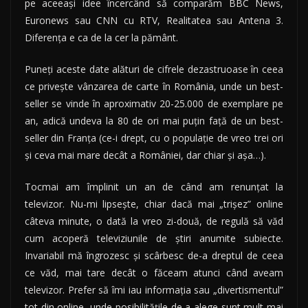
pe aceeași idee încercând să comparăm BBC News,
Euronews sau CNN cu RTV, Realitatea sau Antena 3.
Diferența e ca de la cer la pământ.
Puneți aceste date alături de cifrele dezastruoase în ceea
ce privește vânzarea de carte în România, unde un best-
seller se vinde în aproximativ 20-25.000 de exemplare pe
an, adică undeva la 80 de ori mai puțin față de un best-
seller din Franța (ce-i drept, cu o populație de vreo trei ori
și ceva mai mare decât a României, dar chiar și așa…).
Tocmai am împlinit un an de când am renunțat la
televizor. Nu-mi lipsește, chiar dacă mai „trișez” online
câteva minute, o dată la vreo zi-două, de regulă să văd
cum acoperă televiziunile de știri anumite subiecte.
Invariabil mă îngrozesc și scârbesc de-a dreptul de ceea
ce văd, mai tare decât o făceam atunci când aveam
televizor. Prefer să îmi iau informația sau „divertismentul”
tot din online, unde posibilitățile de a alege sunt mult mai