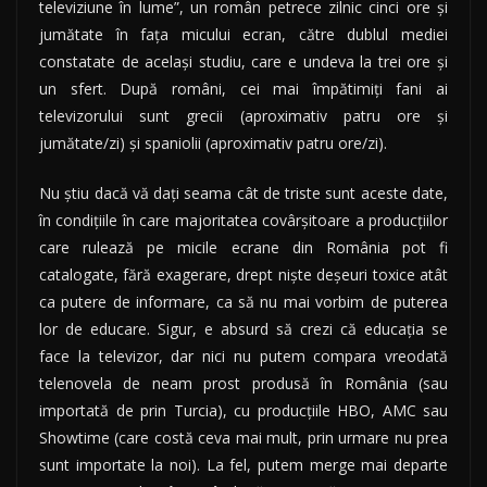
televiziune în lume”, un român petrece zilnic cinci ore și
jumătate în fața micului ecran, către dublul mediei
constatate de același studiu, care e undeva la trei ore și
un sfert. După români, cei mai împătimiți fani ai
televizorului sunt grecii (aproximativ patru ore și
jumătate/zi) și spaniolii (aproximativ patru ore/zi).
Nu știu dacă vă dați seama cât de triste sunt aceste date,
în condițiile în care majoritatea covârșitoare a producțiilor
care rulează pe micile ecrane din România pot fi
catalogate, fără exagerare, drept niște deșeuri toxice atât
ca putere de informare, ca să nu mai vorbim de puterea
lor de educare. Sigur, e absurd să crezi că educația se
face la televizor, dar nici nu putem compara vreodată
telenovela de neam prost produsă în România (sau
importată de prin Turcia), cu producțiile HBO, AMC sau
Showtime (care costă ceva mai mult, prin urmare nu prea
sunt importate la noi). La fel, putem merge mai departe