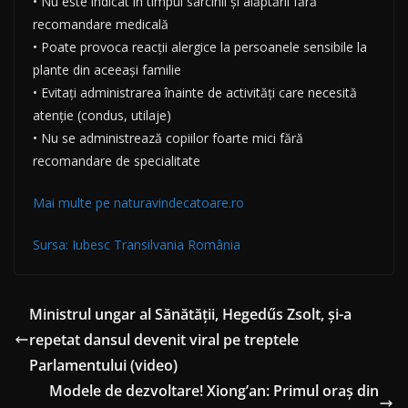
• Nu este indicat în timpul sarcinii și alăptării fără
recomandare medicală
• Poate provoca reacții alergice la persoanele sensibile la
plante din aceeași familie
• Evitați administrarea înainte de activități care necesită
atenție (condus, utilaje)
• Nu se administrează copiilor foarte mici fără
recomandare de specialitate
Mai multe pe naturavindecatoare.ro
Sursa: Iubesc Transilvania România
Ministrul ungar al Sănătății, Hegedűs Zsolt, și-a
repetat dansul devenit viral pe treptele
Parlamentului (video)
Modele de dezvoltare! Xiong’an: Primul oraș din