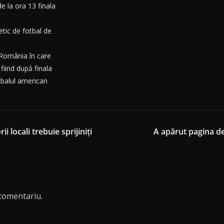
e la ora 13 finala
etic de fotbal de
 România în care
fiind după finala
tbalul american
locali trebuie sprijiniți
A apărut pagina de
comentariu.