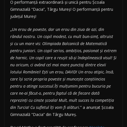
O performanță extraordinară și unică pentru Școala
Gimnazială “Dacia”, Târgu Mureș! O performanță pentru
județul Mureș!
„
Un erou de poveste, dar un erou din ziua de azi, din
rândul nostru. Un copil modest, cu mult bun-simț, altruist
și cu un mare vis: Olimpiada Balcanică de Matematică
pentru juniori. Un copil serios, ambițios, pasionat și extrem
de harnic. Un copil care a reușit să-și îndeplinească visul! Și
nu oricum, ci având cel mai mare punctaj dintre elevii
lotului României! Ești un erou, DAVID! Un erou atipic, însă,
care își scrie propria poveste și muncește conștiincios
pentru a atinge succesul.Îți mulțumim pentru bucuria pe
care ne-ai făcut-o, pentru faptul că de fiecare dată
reprezinți cu cinste școala! Mult, mult succes la competiția
din Turcia! Cu sufletul îți vom fi alături.
” a anunțat Școala
Gimnazială “Dacia” din Târgu Mureș.