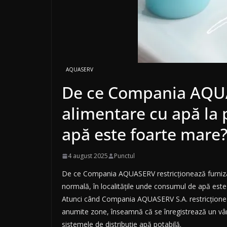
AQUASERV
De ce Compania AQUAS
alimentare cu apă la 
apă este foarte mare
4 august 2025
Punctul
De ce Compania AQUASERV restricţionează furnizar
normală, în localitățile unde consumul de apă est
Atunci când Compania AQUASERV S.A. restricţionea
anumite zone, înseamnă că se înregistrează un vâr
sistemele de distribuție apă potabilă.