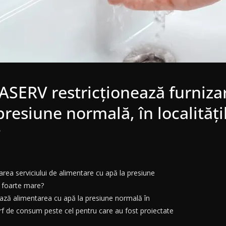
ERV restricţionează furnizare
presiune normală, în localită
?
ea serviciului de alimentare cu apă la presiune
e foarte mare?
ză alimentarea cu apă la presiune normală în
f de consum peste cel pentru care au fost proiectate