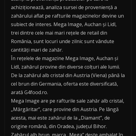
achiziționează, analiza sursei de proveniență a
zahărului aflat pe rafturile magazinelor devine un
subiect de interes. Mega Image, Auchan și Lidl,
trei dintre cele mai mari rețele de retail din
România, sunt locuri unde zilnic sunt vândute
cantități mari de zahăr.
În rețelele de magazine Mega Image, Auchan și
Lidl, zahărul provine din diverse colțuri ale lumii.
De la zahărul alb cristal din Austria (Viena) până la
cel brun din Germania, oferta este diversificată,
arată G4food.ro.
Mega Image are pe rafturile sale zahăr alb cristal,
„Mărgăritar”, care provine din Austria. Pe lângă
acesta, mai este zahărul de la „Diamant”, de
origine română, din Oradea, județul Bihor.
Zahărul alb brun, marca „Mega” dește ambalat în