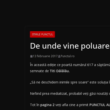
STIRILE PUNCTUL
De unde vine poluare
13 februarie 2017
Punctul.ro
În această ediţie ce poartă numărul 617 a săptămân
semnate de
Titi Dălălău.
„Să ne deschidem inimile spre soare” este soluţia 
Nefiind prea mediatizat, probabil veţi găsi noută
Tot în
pagina 2
veţi afla cine a primit
PUNCTUL A