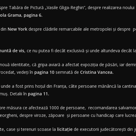
spre Tabăra de Pictură „Vasile Gliga-Reghin”, despre realizarea noului
ola Grama, pagina 6.
 din
New York
despre clădirile remarcabile ale metropolei şi despre po
nuntă de vis
, ce nu putea fi decât exclusivă şi unde altundeva decât la
nouă identitate, că gripa aviară a afectat expoziţia de păsări, iar demi
rocedat, vedeţi în
pagina 10
semnată de
Cristina Vancea.
: unde a fost prins hoţul din Franţa, câte persoane mănâncă la cantina
muş. Detalii în
pagina 11.
pre măsura ce afectează 1000 de persoane, recomandarea salvamontişt
Gheorgheni, despre viroze, zăpoare şi persoane cu handicap care lucrea
e, case şi terenuri scoase la
licitaţie
de executorii judecătoreşti din 