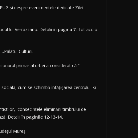
 PUG şi despre evenimentele dedicate Zilei
dul lui Verrazzano. Detalii în
pagina 7
. Tot acolo
…Palatul Culturii.
sionarul primar al urbei a considerat că ”
 socială, cum se schimbă înfăţişarea centrului şi
ilor, consecinţele eliminării timbrului de
ză. Detalii în
paginile 12-13-14.
judeţul Mureş.