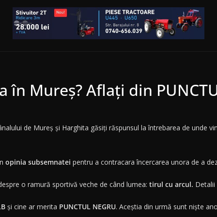
a în Mureş? Aflaţi din PUNCT
alului de Mureş şi Harghita găsiţi răspunsul la întrebarea de unde vin
în
opinia subsemnatei
pentru a contracara încercarea unora de a dezb
ţi despre o ramură sportivă veche de când lumea:
tirul cu arcul.
Detali
LB
şi cine ar merita
PUNCTUL NEGRU
. Aceştia din urmă sunt nişte ano