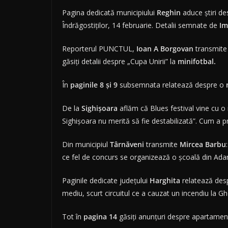
Pagina dedicată municipiului
Reghin
aduce ştiri de
Îndrăgostiţilor, 14 februarie. Detalii semnate de
Im
Reporterul PUNCTUL,
Ioan A Borgovan
transmite
găsiţi detalii despre „Cupa Unirii” la
minifotbal.
În
paginile 8 şi 9
subsemnata relatează despre o
De la
Sighişoara
aflăm că Blues festival vine cu o 
Sighişoara nu merită să fie destabilizată”. Cum a p
Din municipiul
Târnăveni
transmite
Mircea Barbu
ce fel de concurs se organizează o şcoală din Ada
Paginile dedicate judeţului
Harghita
relatează des
mediu, scurt circuitul ce a cauzat un incendiu la 
Tot în
pagina 14
găsiţi anunţuri despre apartament