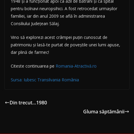
1948 și a funcționat apoi ca azil de bătrâni și ca spital
pentru bolnavi neuropsihici. A fost retrocedat urmașilor
familiei, iar din anul 2009 se află în administrarea
Consiliului Județean Sălaj.
Vino să explorezi acest crâmpei puțin cunoscut de
patrimoniu și lasă-te purtat de poveștile unei lumi apuse,
dar plină de farmec!
Citeste continuarea pe
Romania-Atractivă.ro
Sursa: Iubesc Transilvania România
Din trecut…1980
Gluma săptămânii