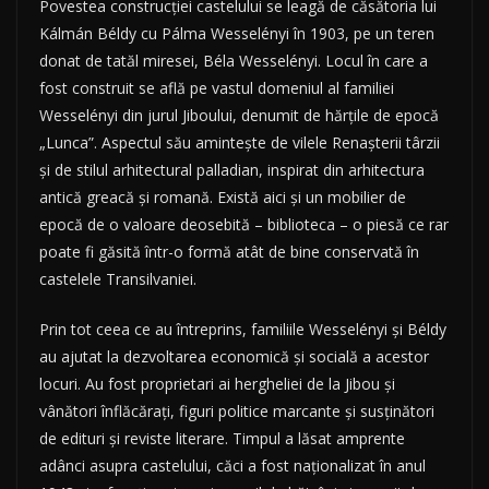
Povestea construcției castelului se leagă de căsătoria lui
Kálmán Béldy cu Pálma Wesselényi în 1903, pe un teren
donat de tatăl miresei, Béla Wesselényi. Locul în care a
fost construit se află pe vastul domeniul al familiei
Wesselényi din jurul Jiboului, denumit de hărțile de epocă
„Lunca”. Aspectul său amintește de vilele Renașterii târzii
și de stilul arhitectural palladian, inspirat din arhitectura
antică greacă și romană. Există aici și un mobilier de
epocă de o valoare deosebită – biblioteca – o piesă ce rar
poate fi găsită într-o formă atât de bine conservată în
castelele Transilvaniei.
Prin tot ceea ce au întreprins, familiile Wesselényi și Béldy
au ajutat la dezvoltarea economică și socială a acestor
locuri. Au fost proprietari ai hergheliei de la Jibou și
vânători înflăcărați, figuri politice marcante și susținători
de edituri și reviste literare. Timpul a lăsat amprente
adânci asupra castelului, căci a fost naționalizat în anul