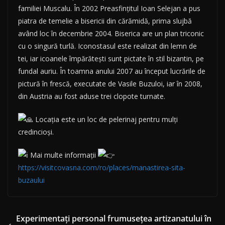
familiei Muscalu. În 2002 Preasfinţitul Ioan Selejan a pus
piatra de temelie a bisericii din cărămidă, prima slujbă
având loc în decembrie 2004. Biserica are un plan triconic
cu o singură turlă. Iconostasul este realizat din lemn de
tei, iar icoanele împărăteşti sunt pictate în stil bizantin, pe
fundal auriu. În toamna anului 2007 au început lucrările de
pictură în frescă, executate de Vasile Buzuloi, iar în 2008,
din Austria au fost aduse trei clopote turnate.
Locația este un loc de pelerinaj pentru mulți
credincioși.
Mai multe informații
https://visitcovasna.com/ro/places/manastirea-sita-
buzaului
Experimentați personal frumusețea artizanatului în