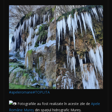
#apeleromane
#TOPLITA
Fotografiile au fost realizate în aceste zile de
Apele
Române Mureș
din spațiul hidrografic Mureș.