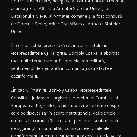
Potrivit sursei citate, delegaţia a fost formată din membri
ai unităţii Civil Affairs a Armatei Statelor Unite şi ai
Batalionul 1 CIMIC al Armatei Române şi a fost condusă
de Dominic Smith, ofiţer Civil Affairs al Armatei Statelor
Unite.
În comunicat se precizează că, în cadrul întâlnirii,
vicepreşedintele CJ Harghita, Borboly Csaba, a abordat
mai multe teme cum ar fi comunicarea militară,
sentimentul de siguranţă în comunităţi sau efectele
dezinformării.
„În cadrul întâlnirii, Borboly Csaba, vicepreşedintele
Consiliului Judeţean Harghita şi membru al Comitetului
European al Regiunilor, a ridicat o serie de teme despre
care se discută rar în cadre instituţionale: deficienţele
umane ale comunicării militare, pierderea sentimentului
de siguranţă în comunităţi, consecinţele locale ale
dezinformării, precum şi situaţia nerezolvată de la Valea