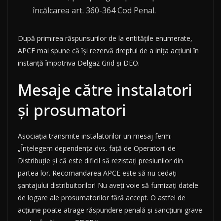
încălcarea art. 360-364 Cod Penal.
După primirea răspunsurilor de la entitățile enumerate,
APCE mai spune că își rezervă dreptul de a inița acțiuni în
instanță împotriva Delgaz Grid și DEO.
Mesaje către instalatori
și prosumatori
Asociația transmite instalatorilor un mesaj ferm:
„Înțelegem dependența dvs. față de Operatorii de
Distribuție și că este dificil să rezistați presiunilor din
partea lor. Recomandarea APCE este să nu cedați
șantajului distribuitorilor! Nu aveți voie să furnizați datele
de logare ale prosumatorilor fără accept. O astfel de
acțiune poate atrage răspundere penală și sancțiuni grave