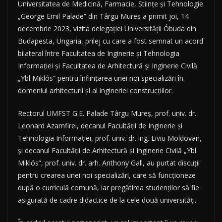
Universitatea de Medicină, Farmacie, Științe și Tehnologie
„George Emil Palade” din Târgu Mureș a primit joi, 14
decembrie 2023, vizita delegației Universității Óbuda din
Budapesta, Ungaria, prilej cu care a fost semnat un acord
bilateral între Facultatea de Inginerie și Tehnologia
Informației și Facultatea de Arhitectură și Inginerie Civilă
„Ybl Miklós” pentru înființarea unei noi specializări în
domeniul arhitecturii și al ingineriei construcțiilor.
Rectorul UMFST G.E. Palade Târgu Mureș, prof. univ. dr.
Leonard Azamfirei, decanul Facultății de Inginerie și
Tehnologia Informației, prof. univ. dr. ing. Liviu Moldovan,
și decanul Facultății de Arhitectură și Inginerie Civilă „Ybl
Miklós”, prof. univ. dr. arh. Anthony Gall, au purtat discuții
pentru crearea unei noi specializări, care să funcționeze
după o curriculă comună, iar pregătirea studenților să fie
asigurată de cadre didactice de la cele două universități.