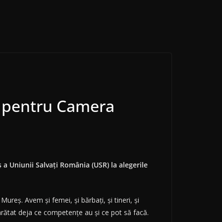
ș pentru Camera
 a Uniunii Salvaţi România (USR) la alegerile
reş. Avem şi femei, şi bărbaţi, şi tineri, şi
arătat deja ce competenţe au şi ce pot să facă.