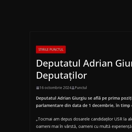
STIRILE PUNCTUL
Deputatul Adrian Giu
Deputaților
16 octombrie 2024
Punctul
Deputatul Adrian Giurgiu se află pe prima poziţi
parlamentare din data de 1 decembrie, în timp c
„Tocmai am depus dosarele candidaţilor USR la alege
oameni mai în vârstă, oameni cu multă experienţă d