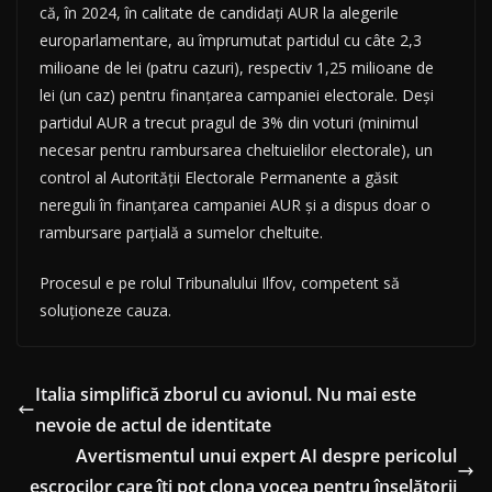
că, în 2024, în calitate de candidați AUR la alegerile
europarlamentare, au împrumutat partidul cu câte 2,3
milioane de lei (patru cazuri), respectiv 1,25 milioane de
lei (un caz) pentru finanțarea campaniei electorale. Deși
partidul AUR a trecut pragul de 3% din voturi (minimul
necesar pentru rambursarea cheltuielilor electorale), un
control al Autorității Electorale Permanente a găsit
nereguli în finanțarea campaniei AUR și a dispus doar o
rambursare parțială a sumelor cheltuite.
Procesul e pe rolul Tribunalului Ilfov, competent să
soluționeze cauza.
Italia simplifică zborul cu avionul. Nu mai este
nevoie de actul de identitate
Avertismentul unui expert AI despre pericolul
escrocilor care îți pot clona vocea pentru înșelătorii