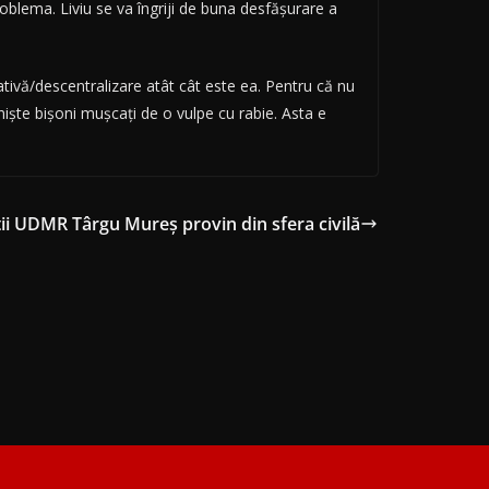
oblema. Liviu se va îngriji de buna desfăşurare a
rativă/descentralizare atât cât este ea. Pentru că nu
nişte bişoni muşcaţi de o vulpe cu rabie. Asta e
ii UDMR Târgu Mureș provin din sfera civilă