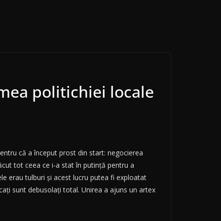
ea politichiei locale
entru că a început prost din start: negocierea
ăcut tot ceea ce i-a stat în putinţă pentru a
le erau tulburi şi acest lucru putea fi exploatat
caţi sunt debusolaţi total. Unirea a ajuns un artex