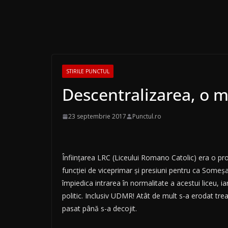
STIRILE PUNCTUL
Descentralizarea, o m
23 septembrie 2017
Punctul.ro
Înfiinţarea LRC (Liceului Romano Catolic) era o pro
funcţiei de viceprimar şi presiuni pentru ca Someşan
împiedica intrarea în normalitate a acestui liceu, ia
politic. Inclusiv UDMR! Atât de mult s-a erodat trea
pasat până s-a decojit.