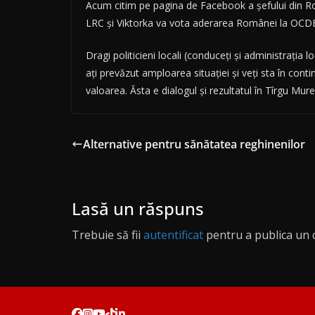
Acum citim pe pagina de Facebook a şefului din Rom
LRC şi Viktorka va vota aderarea Românei la OCD
Dragi politicieni locali (conduceţi şi administraţia
aţi prevăzut amploarea situaţiei şi veţi sta în cont
valoarea. Ăsta e dialogul şi rezultatul în Tîrgu Mu
Alternative pentru sănătatea reghinenilor
Lasă un răspuns
Trebuie să fii
autentificat
pentru a publica un 