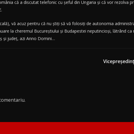
ânia că a discutat telefonic cu şeful din Ungaria şi că vor rezolva pr
E.
 locală), vă acuz pentru că nu ştiţi să vă folosiţi de autonomia administ
inuare la cheremul Bucureştiului şi Budapestei neputincioşi, lătrând ca 
reş şi judeţ, azi Anno Domini…
Vicepreședinț
comentariu.