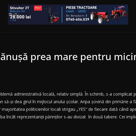
ănuşă prea mare pentru micim
blemă administrativă locală, relativ simplă. În schimb, s-a complicat p
 să-şi dea girul în mijlocul anului şcolar. Aripa şovină din primărie a f
r majoritatea politicienilor locali strigau „YES” de fiecare dată când ape
ba încât reprezentanţii părinţilor s-au divizat în două tabere. Cei impli