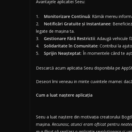
Avantajele aplicatiei Seeu:
1.
Monitorizare Continuă
: Rămâi mereu informat
2.
Notificări Gratuite și Instantanee
: Beneficiez
legate de mașina ta.
3.
Gestionare Fără Restrictii
: Adaugă vehicule fă
4.
Solidaritate în Comunitate
: Contribui la aju
5.
Sprijin Neașteptat
: În momentele când te aștep
Descarcă acum aplicatia Seeu disponibila pe AppStore
Deseori îmi veneau in minte cuvintele mamei: dacă 
Cum a luat naștere aplicația
Seeu a luat naștere din motivația creatorului Bogda
mașina.
Recunosc, atunci eram ofticat pentru neaten
m-a făcut să realizez o aplicație revoluționara și 