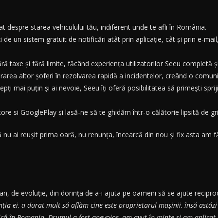
 despre starea vehiculului tău, indiferent unde te afli în România.
i de un sistem gratuit de notificări atât prin aplicație, cât și prin e-m
ră taxe și fără limite, făcând experiența utilizatorilor Seeu completă ș
torarea altor șoferi în rezolvarea rapidă a incidentelor, creând o comuni
ți mai puțin și ai nevoie, Seeu îți oferă posibilitatea să primești sprij
 si GooglePlay și lasă-ne să te ghidăm într-o călătorie lipsită de griji 
nu ai reușit prima oară, nu renunța, încearcă din nou și fix asta am f
n, de evoluție, din dorința de a-i ajuta pe oameni să se ajute reciproc 
ția ei, a durat mult să aflăm cine este proprietarul mașinii, însă astăz
unică în Romania. Drumul a fost anevoios, am avut în minte și am aplica