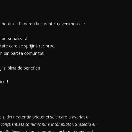
ail, pentru a fi mereu la curent cu evenimentele
i personalizată.
tate care se sprijină reciproc.
in din partea comunității.
și plină de beneficii!
ăcut!
și din neatenția prietenei sale care a avariat o
i conștientizez că nimic nu e întâmplator.Greșeala ei
t multe ideei care au eșuat dar… asta m-a temperat