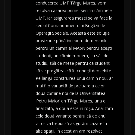
conducerea UMF Târgu Mureş, vom
rezolva cazarea primei serii în căminele
UMF, iar asigurarea mesei se va face la
sediul Comandamentului Brigăzii de
Operaţii Speciale. Aceasta este soluţia
provizorie până începem demersurile
pentru un cămin al MApN pentru aceşti
studenţi, un cămin modern, cu săli de
studiu, săli de mese pentru ca studenţii
să se pregătească în condiţii deosebite.
Pe lângă construirea unui cămin nou, ar
mai fi o variantă de preluare a celor
două cămine noi de la Universitatea
‘Petru Maior’ dn Târgu Mureş, una e
finalizată, a doua este în roşu. Analizăm
cele două variante pentru că de anul
viitor va trebui să asigurăm cazare în
alte spaţii. În acest an am rezolvat