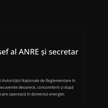
șef al ANRE și secretar
f al Autorității Naționale de Reglementare în
 necuvenite deoarece, concomitent și după
i care operează în domeniul energiei.