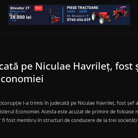
cată pe Niculae Havrileț, fost 
 Economiei
nticorupție l-a trimis în judecată pe Niculae Havrileț, fost șe
nisterul Economiei. Acesta este acuzat de primire de foloase
r fi fost membru în structuri de conducere de la trei societăț