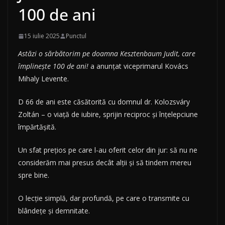
100 de ani
15 iulie 2025
Punctul
Astăzi o sărbătorim pe doamna Kesztenbaum Judit, care
împlinește 100 de ani!
a anunțat viceprimarul Kovács
Mihaly Levente.
D 66 de ani este căsătorită cu domnul dr. Kolozsváry
Zoltán – o viață de iubire, sprijin reciproc și înțelepciune
împărtășită.
Un sfat prețios pe care l-au oferit celor din jur: să nu ne
considerăm mai presus decât alții și să tindem mereu
spre bine.
O lecție simplă, dar profundă, pe care o transmite cu
blândețe și demnitate.