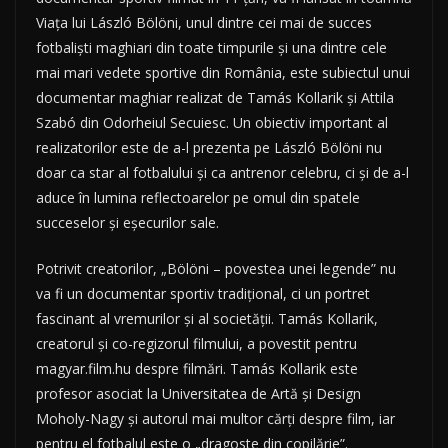
Viața lui László Bölöni, unul dintre cei mai de succes
fotbaliști maghiari din toate timpurile și una dintre cele
mai mari vedete sportive din România, este subiectul unui
documentar maghiar realizat de Tamás Kollarik și Attila
Szabó din Odorheiul Secuiesc. Un obiectiv important al
realizatorilor este de a-l prezenta pe László Bölöni nu
doar ca star al fotbalului și ca antrenor celebru, ci și de a-l
aduce în lumina reflectoarelor pe omul din spatele
succeselor și eșecurilor sale.
Potrivit creatorilor, „Bölöni – povestea unei legende” nu
va fi un documentar sportiv tradițional, ci un portret
fascinant al vremurilor și al societății. Tamás Kollarik,
creatorul și co-regizorul filmului, a povestit pentru
magyar.film.hu despre filmări. Tamás Kollarik este
profesor asociat la Universitatea de Artă și Design
Moholy-Nagy și autorul mai multor cărți despre film, iar
pentru el fotbalul este o „dragoste din copilărie”.