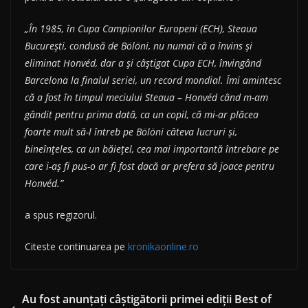
„În 1985, în Cupa Campionilor Europeni (ECH), Steaua
București, condusă de Bölöni, nu numai că a învins și
eliminat Honvéd, dar a și câștigat Cupa ECH, învingând
Barcelona la finalul seriei, un record mondial. Îmi amintesc
că a fost în timpul meciului Steaua – Honvéd când m-am
gândit pentru prima dată, ca un copil, că mi-ar plăcea
foarte mult să-l întreb pe Bölöni câteva lucruri și,
bineînțeles, ca un băiețel, cea mai importantă întrebare pe
care i-aș fi pus-o ar fi fost dacă ar prefera să joace pentru
Honvéd.”
a spus regizorul.
Citeste continuarea pe
kronikaonline.ro
Au fost anunţaţi câştigătorii primei ediţii Best of