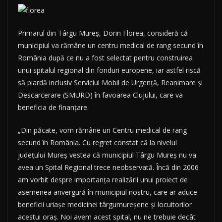
Primarul din Târgu Mureş, Dorin Florea, consideră că
municipiul va rămâne un centru medical de rang secund în
România după ce nu a fost selectat pentru construirea
unui spitalul regional din fonduri europene, iar astfel riscă
să piardă inclusiv Serviciul Mobil de Urgenţă, Reanimare şi
Descarcerare (SMURD) în favoarea Clujului, care va
beneficia de finanţare.
„Din păcate, vom rămâne un Centru medical de rang
secund în România. Cu regret constat că la nivelul
judeţului Mureş vestea că municipiul Târgu Mureş nu va
avea un Spital Regional trece neobservată. Încă din 2006
am vorbit despre importanţa realizării unui proiect de
asemenea anvergură în municipiul nostru, care ar aduce
beneficii uriaşe medicinei târgumureşene şi locuitorilor
acestui oraş. Noi avem acest spital, nu ne trebuie decât