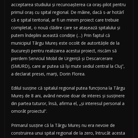
acceptarea studiului şi recunoaşterea ca oraş-pilot pentru
primul oraş cu spital regional. De mâine, dacă s-ar hotărî
că e spital teritorial, ar fi un minim proiect care trebuie
completat, o nouă clădire care se ataşează spitalului şi
putem îndeplini această condiţie (…) Prin faptul că
municipiul Târgu Mureş este ocolit de autorităţile de la
Bucureşti pentru realizarea acestui proiect, riscăm să
pierdem Serviciul Mobil de Urgenţă şi Descarcerare
(SMURD), care ar putea să îşi mute sediul central la Cluj”,
a declarat presei, marţi, Dorin Florea.
Edilul susţine că spitalul regional putea funcţiona la Târgu
Mureş de 8 ani, având nevoie doar de interes şi susţinere
din partea tuturor, însă, afirma el, „şi interesul personal a
omorât proiectul”.
Primarul susţine că la Târgu Mureş nu era nevoie de
construirea unui spital regional de la zero, întrucât acesta