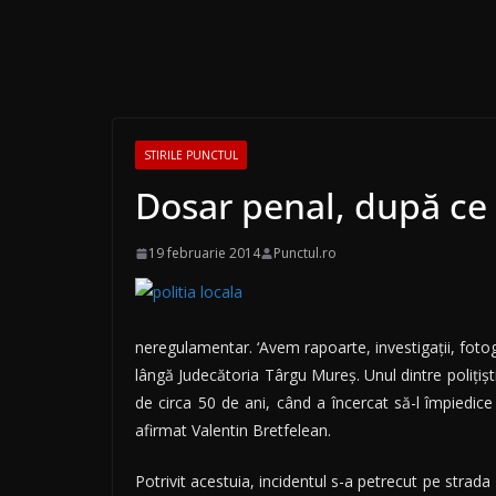
STIRILE PUNCTUL
Dosar penal, după ce u
19 februarie 2014
Punctul.ro
neregulamentar. ‘Avem rapoarte, investigaţii, foto
lângă Judecătoria Târgu Mureş. Unul dintre poliţiştii
de circa 50 de ani, când a încercat să-l împiedice
afirmat Valentin Bretfelean.
Potrivit acestuia, incidentul s-a petrecut pe strad