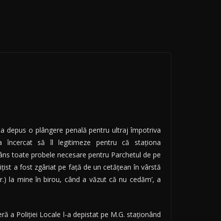
 a depus o plângere penală pentru ultraj împotriva
 încercat să îl legitimeze pentru că staţiona
trâns toate probele necesare pentru Parchetul de pe
liţist a fost zgâriat pe faţă de un cetăţean în vârstă
.r.) la mine în birou, când a văzut că nu cedăm’, a
ră a Poliţiei Locale l-a depistat pe M.G. staţionând