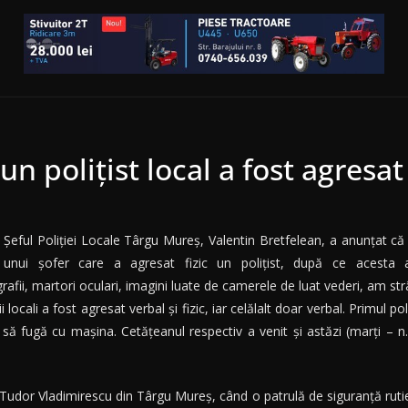
n polițist local a fost agresat
Şeful Poliţiei Locale Târgu Mureş, Valentin Bretfelean, a anunţat că
unui şofer care a agresat fizic un poliţist, după ce acesta a
grafii, martori oculari, imagini luate de camerele de luat vederi, am s
 locali a fost agresat verbal şi fizic, iar celălalt doar verbal. Primul po
 să fugă cu maşina. Cetăţeanul respectiv a venit şi astăzi (marţi – n
a Tudor Vladimirescu din Târgu Mureş, când o patrulă de siguranţă rutie