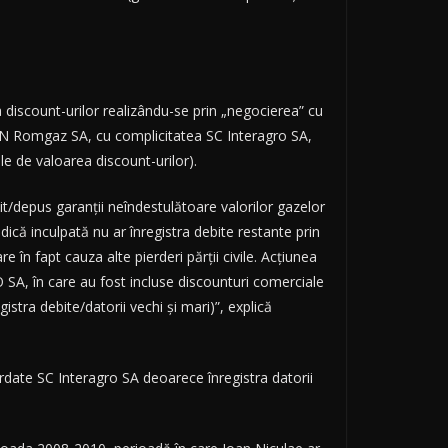
a discount-urilor realizându-se prin „negocierea” cu
N Romgaz SA, cu complicitatea SC Interagro SA,
ele de valoarea discount-urilor).
it/depus garanţii neîndestulătoare valorilor gazelor
dică inculpată nu ar înregistra debite restante prin
 în fapt cauza alte pierderi părţii civile. Acţiunea
O SA, în care au fost incluse discounturi comerciale
gistra debite/datorii vechi şi mari)”, explică
ordate SC Interagro SA deoarece înregistra datorii