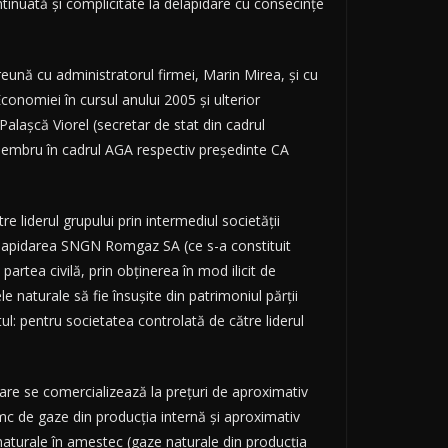
ntinuată şi complicitate la delapidare cu consecinţe
preună cu administratorul firmei, Marin Mirea, şi cu
conomiei în cursul anului 2005 şi ulterior
alaşcă Viorel (secretar de stat din cadrul
membru în cadrul AGA respectiv preşedinte CA
e liderul grupului prin intermediul societăţii
t delapidarea SNGN Romgaz SA (ce s-a constituit
partea civilă, prin obţinerea în mod ilicit de
 naturale să fie însuşite din patrimoniul părţii
tul: pentru societatea controlată de către liderul
care se comercializează la preţuri de aproximativ
 mc de gaze din producţia internă şi aproximativ
naturale în amestec (gaze naturale din producţia