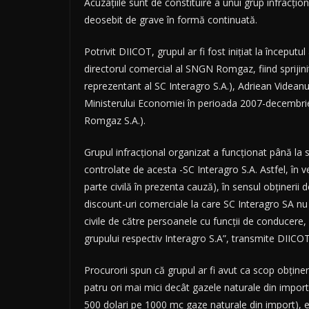
Acuzaţiile sunt de constituire a unui grup infracţi
deosebit de grave în formă continuată.
Potrivit DIICOT, grupul ar fi fost iniţiat la începu
directorul comercial al SNGN Romgaz, fiind sprijinit
reprezentant al SC Interagro S.A.), Adriean Videan
Ministerului Economiei în perioada 2007-decembrie
Romgaz S.A.).
Grupul infracţional organizat a funcţionat până la sf
controlate de acesta -SC Interagro S.A. Astfel, în v
parte civilă în prezenta cauză), în sensul obţinerii 
discount-uri comerciale la care SC Interagro SA nu e
civile de către persoanele cu funcţii de conducere, 
grupului respectiv Interagro S.A”, transmite DIICOT
Procurorii spun că grupul ar fi avut ca scop obţin
patru ori mai mici decât gazele naturale din import
500 dolari pe 1000 mc gaze naturale din import), e