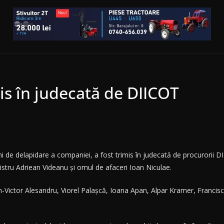
is în judecată de DIICOT
ni de delapidare a companiei, a fost trimis în judecată de procurorii 
istru Adriean Videanu şi omul de afaceri Ioan Niculae.
Dan-Victor Alesandru, Viorel Palaşcă, Ioana Apan, Alpar Kramer, Franci