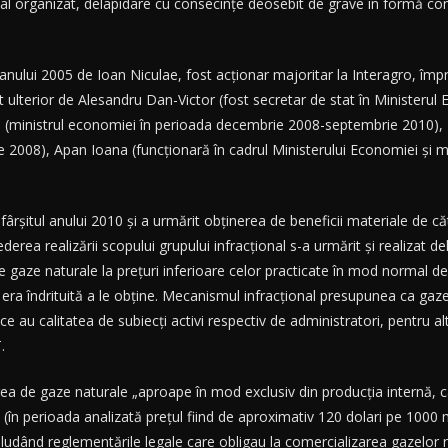
onal organizat, delapidare cu consecinţe deosebit de grave în formă co
tul anului 2005 de Ioan Niculae, fost acţionar majoritar la Interagro, îm
 ulterior de Alesandru Dan-Victor (fost secretar de stat în Ministerul E
u (ministrul economiei în perioada decembrie 2008-septembrie 2010), P
 2008), Apan Ioana (funcţionară în cadrul Ministerului Economiei şi 
ârşitul anului 2010 şi a urmărit obţinerea de beneficii materiale de cătr
ederea realizării scopului grupului infracţional s-a urmărit şi realiza
de gaze naturale la preţuri inferioare celor practicate în mod normal de 
ra îndrituită a le obţine. Mecanismul infracţional presupunea ca gazele
ce au calitatea de subiecţi activi respectiv de administratori, pentru al
.
erea de gaze naturale „aproape în mod exclusiv din producţia internă, 
 (în perioada analizată preţul fiind de aproximativ 120 dolari pe 1000
ludând reglementările legale care obligau la comercializarea gazelor 