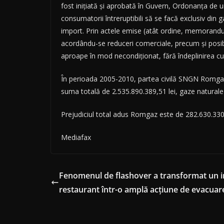
fost iniţiată şi aprobată în Guvern, Ordonanţa de u
consumatorii întreruptibili să se facă exclusiv din g
import. Prin actele emise (atât ordine, memorandumu
acordându-se reduceri comerciale, precum şi posib
aproape în mod necondiţionat, fără îndeplinirea cu
În perioada 2005-2010, partea civilă SNGN Romgaz 
suma totală de 2.535.890.389,51 lei, gaze naturale 
Prejudiciul total adus Romgaz este de 282.630.330,
Mediafax
Fenomenul de flashover a transformat un in
restaurant într-o amplă acţiune de evacuar