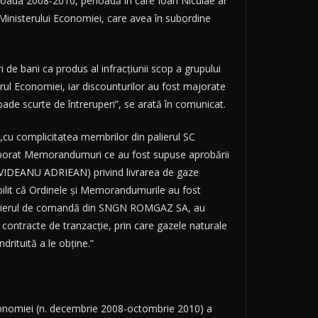
rioada 2008-2010, perioadă în care Ioan Niculae ar
 Ministerului Economiei, care avea în subordine
 de bani ca produs al infracţiunii scop a grupului
terul Economiei, iar discounturilor au fost majorate
ade scurte de întreruperi”, se arată în comunicat.
„cu complicitatea membrilor din palierul SC
aborat Memorandumuri ce au fost supuse aprobării
l VIDEANU ADRIEAN) privind livrarea de gaze
lit că Ordinele şi Memorandumurile au fost
e palierul de comandă din SNGN ROMGAZ SA, au
 contracte de tranzacţie, prin care gazele naturale
rituită a le obţine.”
economiei (n. decembrie 2008-octombrie 2010) a