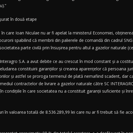
u).”
ăşurat în două etape
 în care Ioan Niculae nu ar fi apelat la ministerul Economiei, obţinere
rorii spabilind că membrii din palierele de comandă din cadrul SNG
societatea parte civilă prin însuşirea pentru altul a gazelor naturale (c
Interagro S.A. a avut debite ce au crescut în mod constant şi a costitu
eludarea constituirii garanţiilor şi crearea aparenţelor că persoana juri
iilor şi astfel se proroga termenul de plată nemafiind scadent, dar care
termediul contractelor de livrare a gazelor naturale către SC INTERAGR
în condiţiile în care societatea nu a constituit garanţii suficiente şi înre
în valoarea totală de 8.536.289,99 lei care nu ar fi trebuit să fie ac