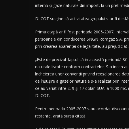
internă şi gaze naturale din import, la un preţ medi
DIICOT susţine că activitatea grupului s-ar fi desf
Prima etapă ar fi fost perioada 2005-2007, interval
persoanele din conducerea SNGN Romgaz S.A, procu
prin crearea aparenţei de legalitate, au prejudiciat 
„Este de precizat faptul că în această perioadă SC 
naturale livrate conform contractelor. S-a încercat 
încheierea unor convenţii privind reeşalonarea dator
de înşuşire a gazelor naturale s-a realizat prin in
ce au variat între 2, 9 şi 17 dolari SUA la 1000 mc. (
DIICOT.
Pentru perioada 2005-2007 s-au acordat discounturi 
restante, arată sursa citată.