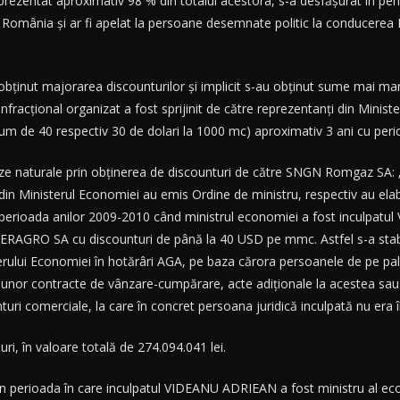
prezentat aproximativ 98 % din totalul acestora, s-a desfăşurat în pe
in România şi ar fi apelat la persoane desemnate politic la conducerea
obţinut majorarea discounturilor şi implicit s-au obţinut sume mai mari
infracţional organizat a fost sprijinit de către reprezentanţi din Minis
um de 40 respectiv 30 de dolari la 1000 mc) aproximativ 3 ani cu perio
 gaze naturale prin obţinerea de discounturi de către SNGN Romgaz SA: 
n Ministerul Economiei au emis Ordine de ministru, respectiv au el
 perioada anilor 2009-2010 când ministrul economiei a fost inculpatu
AGRO SA cu discounturi de până la 40 USD pe mmc. Astfel s-a stabi
isterului Economiei în hotărâri AGA, pe baza cărora persoanele de p
ea unor contracte de vânzare-cumpărare, acte adiţionale la acestea sau
ri comerciale, la care în concret persoana juridică inculpată nu era înd
i, în valoare totală de 274.094.041 lei.
e în perioada în care inculpatul VIDEANU ADRIEAN a fost ministru al 