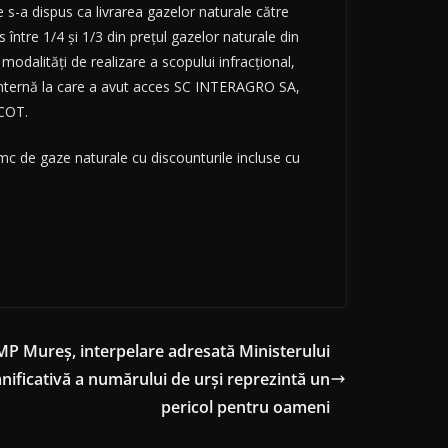
 s-a dispus ca livrarea gazelor naturale către
 între 1/4 şi 1/3 din preţul gazelor naturale din
odalităţi de realizare a scopului infracţional,
 internă la care a avut acces SC INTERAGRO SA,
ICOT.
c de gaze naturale cu discounturile incluse cu
P Mureș, interpelare adresată Ministerului
nificativă a numărului de urși reprezintă un
pericol pentru oameni