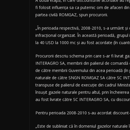
A doua etapă, în care discounturile acordate au re
fi folosit influenţa sa ca puternic om de afaceri d
partea civilă ROMGAZ, spun procurorii.
„În perioada respectivă, 2008-2010, s-a urmărit şi 
infracţional organizat. În această perioadă, grupul 
la 40 USD la 1000 mc şi au fost acordate (în cuant
Procurorii descriu schema prin care s-ar fi livrat
INTERAGRO SA, membrii din palierul de comandă di
de către membrii Guvernului din acea perioadă (în
naturale de către SNGN ROMGAZ SA către SC INTER
transpuse de palierul de execuţie din cadrul Min
însuşit gazele naturale pentru altul, prin încheier
au fost livrate către SC INTERAGRO SA, cu discountu
Pentru perioada 2008-2010 s-au acordat discount-ur
„Este de subliniat că în domeniul gazelor natural