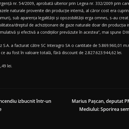
rgenţă nr. 54/2009, aprobată ulterior prin Legea nr. 332/2009 prin care
azele naturale provenite din producţie internă, al căror cost era cuprins
ri), sub aparenţa legalităţii şi opozobilităţii erga omnes, s-au creat m
ilitatea/dreptul de achiziţionare de gaze naturale doar din producţia
mulativă şi efectivă a condiţiilor prevăzute în acestea”, mai spune DI
S.A. a facturat către SC Interagro SA o cantitate de 5.869.960,01 m.m
ce au fost în valoare totală, fără discount de 2.827.623.944,62 lei.
49 lei.
cendiu izbucnit într-un
Marius Pașcan, deputat PM
e
Mediului: Sporirea sem