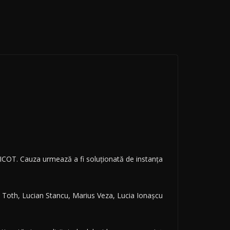
DIICOT. Cauza urmează a fi soluţionată de instanţa
sc Toth, Lucian Stancu, Marius Veza, Lucia Ionaşcu