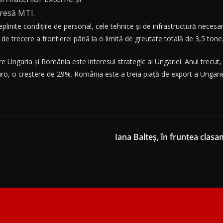
presă MTI.
plinite condiţiile de personal, cele tehnice şi de infrastructură necesar
e trecere a frontierei până la o limită de greutate totală de 3,5 tone
Ungaria şi România este interesul strategic al Ungariei. Anul trecut, c
uro, o creştere de 29%. România este a treia piaţă de export a Ungariei
Iana Balteș, în fruntea clas