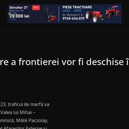
e a frontierei vor fi deschise 
3, traficul de marfă va
 Valea lui Mihai –
uminică, Máté Paczolay,
l Afacerilor Externe şi