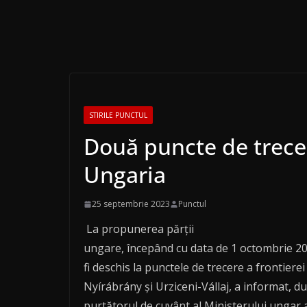
STIRILE PUNCTUL
Două puncte de trecer
Ungaria
25 septembrie 2023
Punctul
La propunerea părţii
ungare, începând cu data de 1 octombrie 202
fi deschis la punctele de trecere a frontierei
Nyírábrány şi Urziceni-Vállaj, a informat, d
purtătorul de cuvânt al Ministerului ungar a