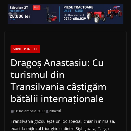
STIRILE PUNCTUL
Dragoș Anastasiu: Cu
turismul din
Transilvania câștigăm
bătălii internaționale
16 noiembrie 2023
Punctul
Transilvania găzduiește un loc special, chiar în inima sa,
exact la mijlocul triunghiului dintre Sighișoara, Târgu