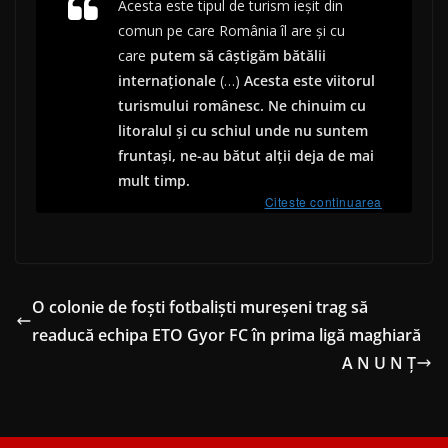
Acesta este tipul de turism ieșit din
comun pe care România îl are și cu
care
putem să câștigăm bătălii
internaționale
(…)
Acesta este viitorul
turismului românesc. Ne chinuim cu
litoralul și cu schiul unde nu suntem
fruntași, ne-au bătut alții deja de mai
mult timp.
Citeste continuarea
O colonie de foşti fotbalişti mureşeni trag să
readucă echipa ETO Gyor FC în prima ligă maghiară
A N U N Ț