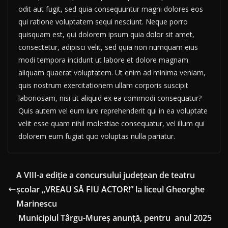
odit aut fugit, sed quia consequuntur magni dolores eos
qui ratione voluptatem sequi nesciunt. Neque porro
quisquam est, qui dolorem ipsum quia dolor sit amet,
consectetur, adipisci velit, sed quia non numquam eius
modi tempora incidunt ut labore et dolore magnam
aliquam quaerat voluptatem. Ut enim ad minima veniam,
quis nostrum exercitationem ullam corporis suscipit
laboriosam, nisi ut aliquid ex ea commodi consequatur?
Quis autem vel eum iure reprehenderit qui in ea voluptate
velit esse quam nihil molestiae consequatur, vel illum qui
dolorem eum fugiat quo voluptas nulla pariatur.
A VIII-a ediție a concursului județean de teatru
școlar „VREAU SĂ FIU ACTOR!” la liceul Gheorghe
Marinescu
Municipiul Târgu-Mureş anunţă, pentru anul 2025