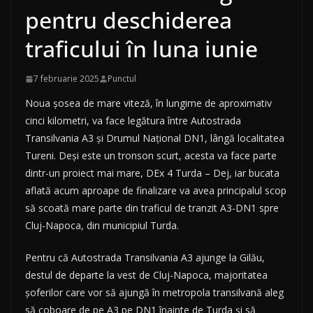
pentru deschiderea
traficului în luna iunie
7 februarie 2025
Punctul
Noua șosea de mare viteză, în lungime de aproximativ
cinci kilometri, va face legătura între Autostrada
Transilvania A3 și Drumul Național DN1, lângă localitatea
Tureni. Deși este un tronson scurt, acesta va face parte
dintr-un proiect mai mare, DEx 4 Turda – Dej, iar bucata
aflată acum aproape de finalizare va avea principalul scop
să scoată mare parte din traficul de tranzit A3-DN1 spre
Cluj-Napoca, din municipiul Turda.
Pentru că Autostrada Transilvania A3 ajunge la Gilău,
destul de departe la vest de Cluj-Napoca, majoritatea
șoferilor care vor să ajungă în metropola transilvană aleg
să coboare de pe A3 pe DN1 înainte de Turda și să