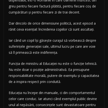
dispensabil, într-o Românie în care oamenii muncesc din
greu pentru fiecare factură plătită, pentru fiecare coș de
cumpărături și pentru fiecare zi de trai decent.
Dar dincolo de orice dimensiune politică, acest episod a
rănit ceva esențial: încrederea copiilor că sunt ascultați.
Iar când un copil își găsește curajul să vorbească despre
suferințele generației sale, ultimul lucru pe care are voie
să îl primească este indiferența.
Funcția de ministru al Educației nu este o funcție tehnică.
Nu este doar o poziție administrativă. Ea presupune
responsabilitate morală, putere de exemplu și capacitatea
de a inspira respect prin conduită.
Educația nu începe din manuale, ci din comportamentul
celor care conduc. Iar atunci când exemplul public devine
unul al nepăsării, consecințele sunt devastatoare pentru