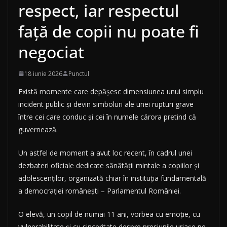
respect, iar respectul
față de copii nu poate fi
negociat
18 iunie 2026
Punctul
Există momente care depășesc dimensiunea unui simplu
incident public și devin simboluri ale unei rupturi grave
între cei care conduc și cei în numele cărora pretind că
guvernează.
Un astfel de moment a avut loc recent, în cadrul unei
dezbateri oficiale dedicate sănătății mintale a copiilor și
adolescenților, organizată chiar în instituția fundamentală
a democrației românești – Parlamentul României.
O elevă, un copil de numai 11 ani, vorbea cu emoție, cu
vulnerabilitate și cu sinceritate despre presiunile uriașe pe