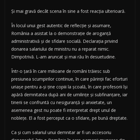
Și mai gravă decât scena în sine a fost reacția ulterioară.
În locul unui gest autentic de reflecție și asumare,
România a asistat la o demonstrație de aroganță
administrativă și de sfidare socială. Declarația privind
donarea salariului de ministru nu a reparat nimic.
Dimpotrivă. L-am aruncat și mai rău în desuetudine.
Într-o țară în care milioane de români trăiesc sub
presiunea scumpirilor continue, în care părinții fac eforturi
uriașe pentru a-și ține copiii la școală, în care profesorii își
apără demnitatea după ani de umilințe și subfinanțare, iar
tinerii se confruntă cu nesiguranță și anxietate, un
asemenea gest nu poate fi interpretat drept unul de
noblețe. El a fost perceput ca o sfidare, pe bună dreptate.
Ca și cum salariul unui demnitar ar fi un accesoriu